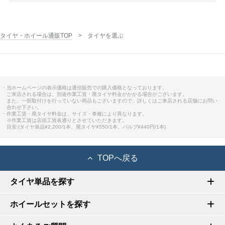
タイヤ・ホイール通販TOP
タイヤを選ぶ
・当ホームページの表示価格は通信販売での購入価格となっております。
ご来店される場合は、別途作業工賃・廃タイヤ料金がかかる場合がございます。
また、一部取付けを行っていない商品もございますので、詳しくはご来店される店舗にお問い
合わせ下さい。
・作業工賃・廃タイヤ料金は、サイズ・車種により異なります。
※作業工賃は店頭工賃表通りとさせていただきます。
目安:(タイヤ単品¥2,200/1本、廃タイヤ¥550/1本、バルブ¥440円/1本)
TOPへ戻る
タイヤ単品を探す
ホイールセットを探す