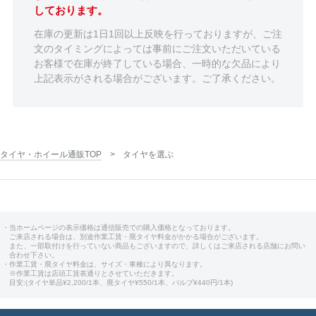
しております。
在庫の更新は1日1回以上反映を行っておりますが、ご注
文のタイミングによっては事前にご注文いただいている
お客様で在庫が終了している場合、一時的な欠品により
上記表示がされる場合がございます。ご了承ください。
タイヤ・ホイール通販TOP
タイヤを選ぶ
・当ホームページの表示価格は通信販売での購入価格となっております。
ご来店される場合は、別途作業工賃・廃タイヤ料金がかかる場合がございます。
また、一部取付けを行っていない商品もございますので、詳しくはご来店される店舗にお問い
合わせ下さい。
・作業工賃・廃タイヤ料金は、サイズ・車種により異なります。
※作業工賃は店頭工賃表通りとさせていただきます。
目安:(タイヤ単品¥2,200/1本、廃タイヤ¥550/1本、バルブ¥440円/1本)