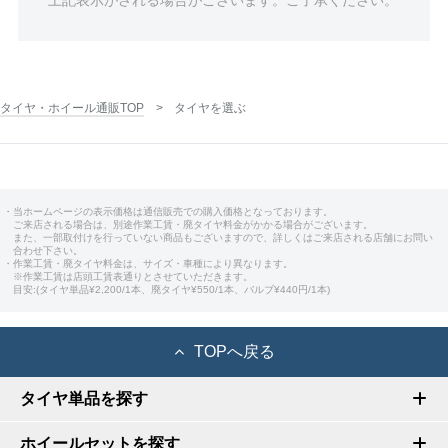
タイヤ・ホイール通販TOP
タイヤを選ぶ
・当ホームページの表示価格は通信販売での購入価格となっております。
ご来店される場合は、別途作業工賃・廃タイヤ料金がかかる場合がございます。
また、一部取付けを行っていない商品もございますので、詳しくはご来店される店舗にお問い
合わせ下さい。
・作業工賃・廃タイヤ料金は、サイズ・車種により異なります。
※作業工賃は店頭工賃表通りとさせていただきます。
目安:(タイヤ単品¥2,200/1本、廃タイヤ¥550/1本、バルブ¥440円/1本)
TOPへ戻る
タイヤ単品を探す
ホイールセットを探す