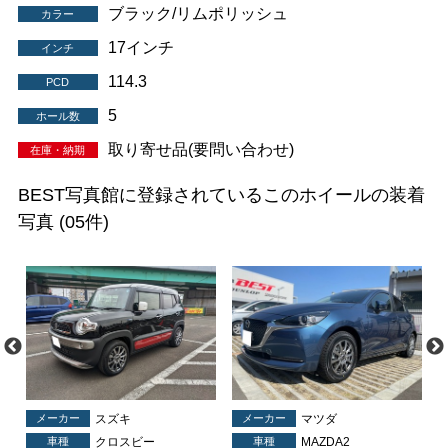
ブラック/リムポリッシュ
カラー
17インチ
インチ
114.3
PCD
5
ホール数
取り寄せ品(要問い合わせ)
在庫・納期
BEST写真館に登録されているこのホイールの装着
写真
(05件)
メーカー
スズキ
メーカー
マツダ
車種
クロスビー
車種
MAZDA2