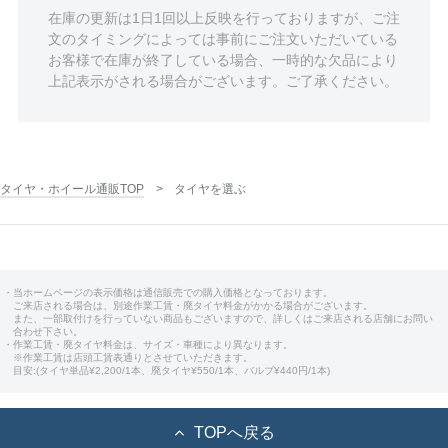
在庫の更新は1日1回以上反映を行っておりますが、ご注
文のタイミングによっては事前にご注文いただいている
お客様で在庫が終了している場合、一時的な欠品により
上記表示がされる場合がございます。ご了承ください。
タイヤ・ホイール通販TOP
タイヤを選ぶ
・当ホームページの表示価格は通信販売での購入価格となっております。
ご来店される場合は、別途作業工賃・廃タイヤ料金がかかる場合がございます。
また、一部取付けを行っていない商品もございますので、詳しくはご来店される店舗にお問い
合わせ下さい。
・作業工賃・廃タイヤ料金は、サイズ・車種により異なります。
※作業工賃は店頭工賃表通りとさせていただきます。
目安:(タイヤ単品¥2,200/1本、廃タイヤ¥550/1本、バルブ¥440円/1本)
TOPへ戻る