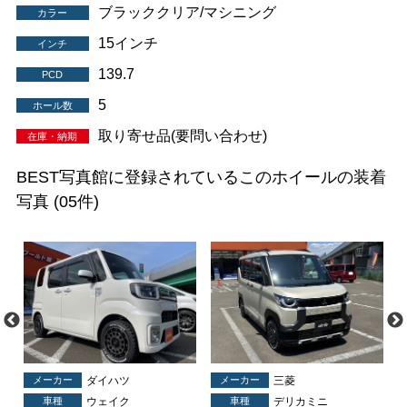
ブラッククリア/マシニング
カラー
15インチ
インチ
139.7
PCD
5
ホール数
取り寄せ品(要問い合わせ)
在庫・納期
BEST写真館に登録されているこのホイールの装着
写真
(05件)
メーカー
ダイハツ
メーカー
三菱
車種
ウェイク
車種
デリカミニ