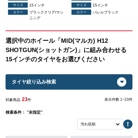
サイズ
15インチ
サイズ
15インチ
シ
カラー
ブラッククリア/マシ
カラー
バレルブラック
ニング
選択中のホイール「MID(マルカ) H12
SHOTGUN(ショットガン)」に組み合わせる
15インチのタイヤをお選びください
タイヤ絞り込み検索
23
表示件数 1~23件
対象商品
件
検索条件： "未指定"
売れ筋順