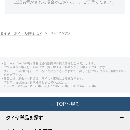
上記表示がされる場合がございます。ご了承ください。
タイヤ・ホイール通販TOP
タイヤを選ぶ
・当ホームページの表示価格は通信販売での購入価格となっております。
ご来店される場合は、別途作業工賃・廃タイヤ料金がかかる場合がございます。
また、一部取付けを行っていない商品もございますので、詳しくはご来店される店舗にお問い
合わせ下さい。
・作業工賃・廃タイヤ料金は、サイズ・車種により異なります。
※作業工賃は店頭工賃表通りとさせていただきます。
目安:(タイヤ単品¥2,200/1本、廃タイヤ¥550/1本、バルブ¥440円/1本)
TOPへ戻る
タイヤ単品を探す