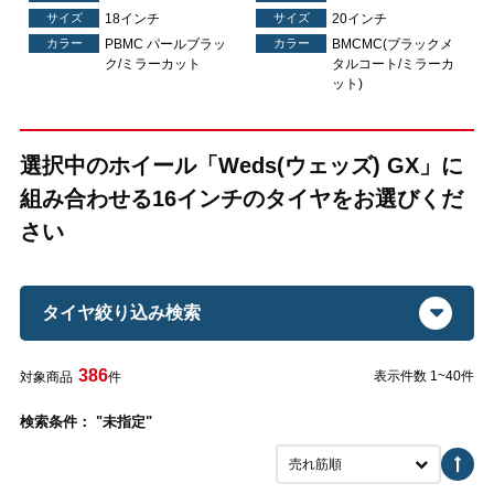
サイズ
18インチ
サイズ
20インチ
カラー
PBMC パールブラッ
カラー
BMCMC(ブラックメ
カ
ク/ミラーカット
タルコート/ミラーカ
ット)
選択中のホイール「Weds(ウェッズ) GX」に
組み合わせる16インチのタイヤをお選びくだ
さい
タイヤ絞り込み検索
386
表示件数 1~40件
対象商品
件
検索条件： "未指定"
売れ筋順