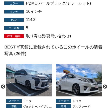
PBMC(パールブラック/ミラーカット)
カラー
16インチ
インチ
114.3
PCD
5
ホール数
取り寄せ品(要問い合わせ)
在庫・納期
BEST写真館に登録されているこのホイールの装着
写真
(26件)
メーカー
トヨタ
メーカー
トヨタ
車種
ヴォクシーハイブリッド
車種
アルファード