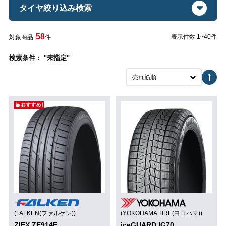
タイヤ絞り込み検索
58
表示件数 1~40件
対象商品
件
検索条件： "未指定"
売れ筋順
(FALKEN(ファルケン))
(YOKOHAMA TIRE(ヨコハマ))
ZIEX ZE914F
iceGUARD IG70