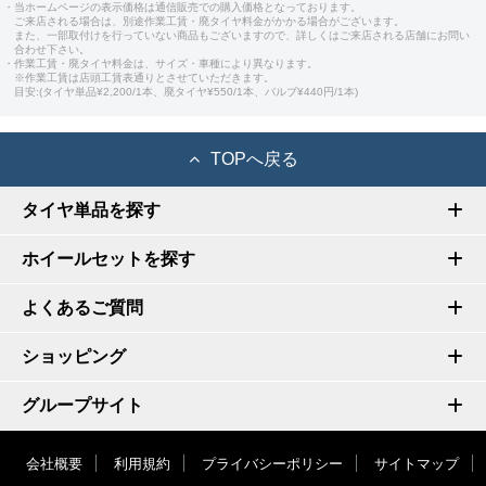
・当ホームページの表示価格は通信販売での購入価格となっております。
ご来店される場合は、別途作業工賃・廃タイヤ料金がかかる場合がございます。
また、一部取付けを行っていない商品もございますので、詳しくはご来店される店舗にお問い
合わせ下さい。
・作業工賃・廃タイヤ料金は、サイズ・車種により異なります。
※作業工賃は店頭工賃表通りとさせていただきます。
目安:(タイヤ単品¥2,200/1本、廃タイヤ¥550/1本、バルブ¥440円/1本)
TOPへ戻る
タイヤ単品を探す
ホイールセットを探す
よくあるご質問
ショッピング
グループサイト
会社概要
利用規約
プライバシーポリシー
サイトマップ