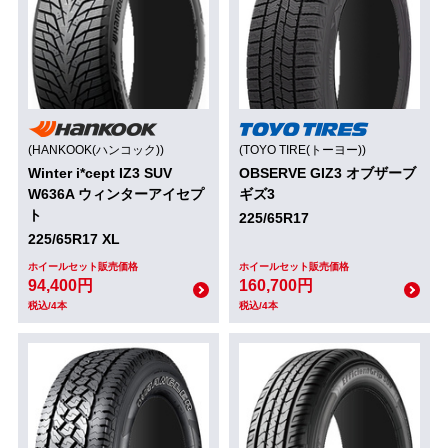
(HANKOOK(ハンコック))
(TOYO TIRE(トーヨー))
Winter i*cept IZ3 SUV
OBSERVE GIZ3 オブザーブ
W636A ウィンターアイセプ
ギズ3
ト
225/65R17
225/65R17 XL
ホイールセット販売価格
ホイールセット販売価格
94,400円
160,700円
税込/4本
税込/4本