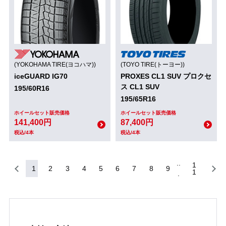
(YOKOHAMA TIRE(ヨコハマ))
(TOYO TIRE(トーヨー))
iceGUARD IG70
PROXES CL1 SUV プロクセ
ス CL1 SUV
195/60R16
195/65R16
ホイールセット販売価格
ホイールセット販売価格
141,400円
87,400円
税込/4本
税込/4本
1
1
2
3
4
5
6
7
8
9
1