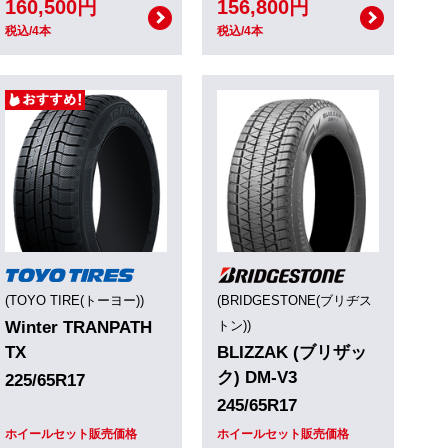
160,500円
156,800円
税込/4本
税込/4本
(TOYO TIRE(トーヨー))
(BRIDGESTONE(ブリヂス
Winter TRANPATH
トン))
TX
BLIZZAK (ブリザッ
ク) DM-V3
225/65R17
245/65R17
ホイールセット販売価格
ホイールセット販売価格