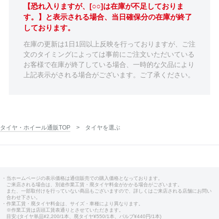
【恐れ入りますが、[○○]は在庫が不足しておりま
す。】と表示される場合、当日確保分の在庫が終了
しております。
在庫の更新は1日1回以上反映を行っておりますが、ご注
文のタイミングによっては事前にご注文いただいている
お客様で在庫が終了している場合、一時的な欠品により
上記表示がされる場合がございます。ご了承ください。
タイヤ・ホイール通販TOP
タイヤを選ぶ
・当ホームページの表示価格は通信販売での購入価格となっております。
ご来店される場合は、別途作業工賃・廃タイヤ料金がかかる場合がございます。
また、一部取付けを行っていない商品もございますので、詳しくはご来店される店舗にお問い
合わせ下さい。
・作業工賃・廃タイヤ料金は、サイズ・車種により異なります。
※作業工賃は店頭工賃表通りとさせていただきます。
目安:(タイヤ単品¥2,200/1本、廃タイヤ¥550/1本、バルブ¥440円/1本)