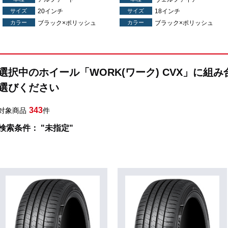
サイズ
20インチ
サイズ
18インチ
カラー
ブラック×ポリッシュ
カラー
ブラック×ポリッシュ
選択中のホイール「WORK(ワーク) CVX」に組
選びください
343
対象商品
件
検索条件： "未指定"