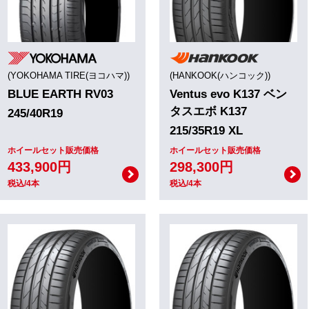
(YOKOHAMA TIRE(ヨコハマ))
(HANKOOK(ハンコック))
BLUE EARTH RV03
Ventus evo K137 ベン
タスエボ K137
245/40R19
215/35R19 XL
ホイールセット販売価格
ホイールセット販売価格
433,900円
298,300円
税込/4本
税込/4本