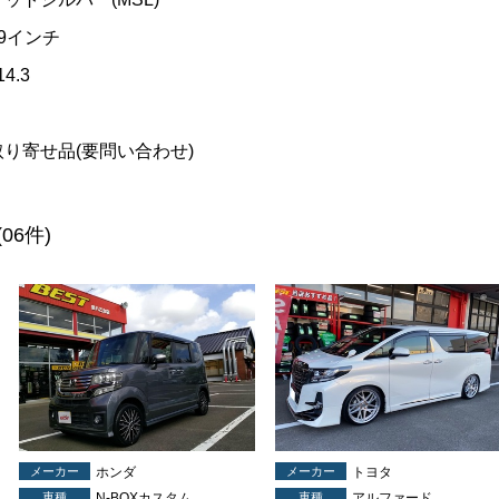
19インチ
14.3
取り寄せ品(要問い合わせ)
(06件)
メーカー
ホンダ
メーカー
トヨタ
車種
N-BOXカスタム
車種
アルファード