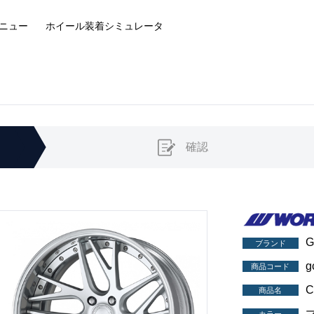
ニュー
ホイール装着
シミュレータ
確認
G
ブランド
g
商品コード
C
商品名