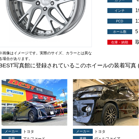
カラー
インチ
1
PCD
5
ホール数
在庫・納期
※画像はイメージです。実際のサイズ、カラーとは異な
る場合があります。
BEST写真館に登録されているこのホイールの装着写真
メーカー
トヨタ
メーカー
トヨタ
車種
アルファード
車種
ヴェルファイア