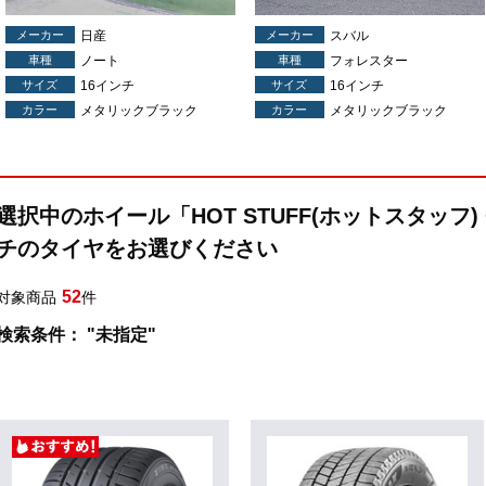
メーカー
日産
メーカー
スバル
車種
ノート
車種
フォレスター
サイズ
16インチ
サイズ
16インチ
カラー
メタリックブラック
カラー
メタリックブラック
選択中のホイール「HOT STUFF(ホットスタッフ)
チのタイヤをお選びください
52
対象商品
件
検索条件： "未指定"