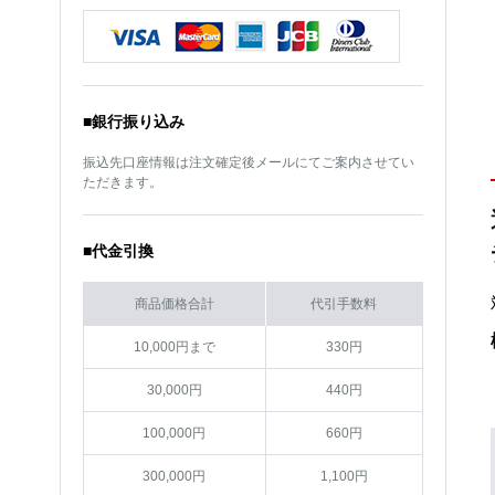
メーカー
トヨタ
メーカー
ホンダ
車種
アルファード
車種
ステップワゴン
サイズ
17インチ
サイズ
18インチ
カラー
メタリックブラック
カラー
メタリックブラック
■銀行振り込み
振込先口座情報は注文確定後メールにてご案内させてい
ただきます。
■代金引換
商品価格合計
代引手数料
10,000円まで
330円
30,000円
440円
100,000円
660円
300,000円
1,100円