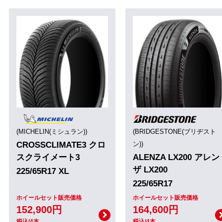
(MICHELIN(ミシュラン))
(BRIDGESTONE(ブリヂスト
CROSSCLIMATE3 クロ
ン))
スクライメート3
ALENZA LX200 アレン
ザ LX200
225/65R17 XL
225/65R17
ホイールセット販売価格
ホイールセット販売価格
152,900円
164,600円
税込/4本
税込/4本