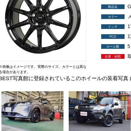
G
商品名
カラー
インチ
1
PCD
5
ホール数
在庫・納期
※画像はイメージです。実際のサイズ、カラーとは異な
る場合があります。
BEST写真館に登録されているこのホイールの装着写真