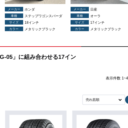
メーカー
ホンダ
メーカー
日産
車種
ステップワゴンスパーダ
車種
オーラ
サイズ
18インチ
サイズ
17インチ
カラー
メタリックブラック
カラー
メタリックブラック
 G-05」に組み合わせる17イン
表示件数 1~
売れ筋順