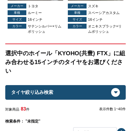
メーカー
トヨタ
メーカー
スズキ
車種
ルーミー
車種
スペーシアカスタム
サイズ
16インチ
サイズ
16インチ
リ
カラー
サテンシルバー×リム
カラー
オニキスブラック×リ
ポリッシュ
ムポリッシュ
選択中のホイール「KYOHO(共豊) FTX」に組
み合わせる15インチのタイヤをお選びくださ
い
タイヤ絞り込み検索
83
表示件数 1~40件
対象商品
件
検索条件： "未指定"