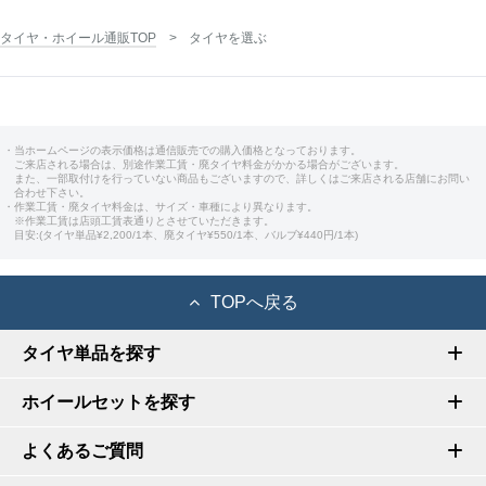
タイヤ・ホイール通販TOP
タイヤを選ぶ
・当ホームページの表示価格は通信販売での購入価格となっております。
ご来店される場合は、別途作業工賃・廃タイヤ料金がかかる場合がございます。
また、一部取付けを行っていない商品もございますので、詳しくはご来店される店舗にお問い
合わせ下さい。
・作業工賃・廃タイヤ料金は、サイズ・車種により異なります。
※作業工賃は店頭工賃表通りとさせていただきます。
目安:(タイヤ単品¥2,200/1本、廃タイヤ¥550/1本、バルブ¥440円/1本)
TOPへ戻る
タイヤ単品を探す
ホイールセットを探す
よくあるご質問