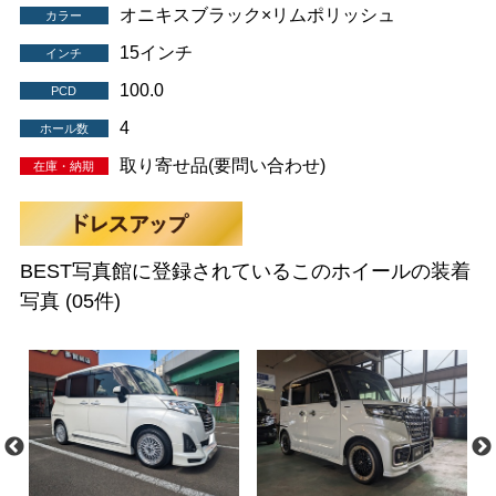
オニキスブラック×リムポリッシュ
カラー
15インチ
インチ
100.0
PCD
4
ホール数
取り寄せ品(要問い合わせ)
在庫・納期
BEST写真館に登録されているこのホイールの装着
写真
(05件)