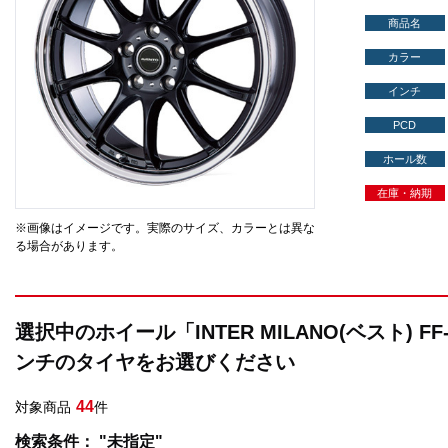
商品名
カラー
インチ
PCD
ホール数
在庫・納期
※画像はイメージです。実際のサイズ、カラーとは異な
る場合があります。
選択中のホイール「INTER MILANO(ベスト) F
ンチのタイヤをお選びください
44
対象商品
件
検索条件： "未指定"