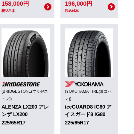
158,000円
196,000円
税込/4本
税込/4本
(BRIDGESTONE(ブリヂス
(YOKOHAMA TIRE(ヨコハ
トン))
マ))
ALENZA LX200 アレ
iceGUARD8 IG80 ア
ンザ LX200
イスガード8 IG80
225/65R17
225/65R17