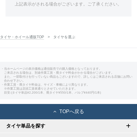
上記表示がされる場合がございます。ご了承ください。
タイヤ・ホイール通販TOP
タイヤを選ぶ
・当ホームページの表示価格は通信販売での購入価格となっております。
ご来店される場合は、別途作業工賃・廃タイヤ料金がかかる場合がございます。
また、一部取付けを行っていない商品もございますので、詳しくはご来店される店舗にお問い
合わせ下さい。
・作業工賃・廃タイヤ料金は、サイズ・車種により異なります。
※作業工賃は店頭工賃表通りとさせていただきます。
目安:(タイヤ単品¥2,200/1本、廃タイヤ¥550/1本、バルブ¥440円/1本)
TOPへ戻る
タイヤ単品を探す