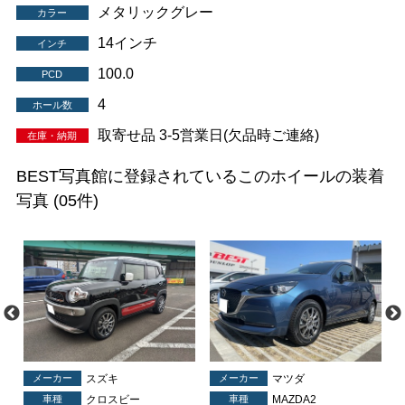
メタリックグレー
カラー
14インチ
インチ
100.0
PCD
4
ホール数
取寄せ品 3-5営業日(欠品時ご連絡)
在庫・納期
BEST写真館に登録されているこのホイールの装着
写真
(05件)
メーカー
スズキ
メーカー
マツダ
車種
クロスビー
車種
MAZDA2