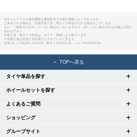
・当ホームページの表示価格は通信販売での購入価格となっております。
ご来店される場合は、別途作業工賃・廃タイヤ料金がかかる場合がございます。
また、一部取付けを行っていない商品もございますので、詳しくはご来店される店舗にお問い
合わせ下さい。
・作業工賃・廃タイヤ料金は、サイズ・車種により異なります。
※作業工賃は店頭工賃表通りとさせていただきます。
目安:(タイヤ単品¥2,200/1本、廃タイヤ¥550/1本、バルブ¥440円/1本)
TOPへ戻る
タイヤ単品を探す
ホイールセットを探す
よくあるご質問
ショッピング
グループサイト