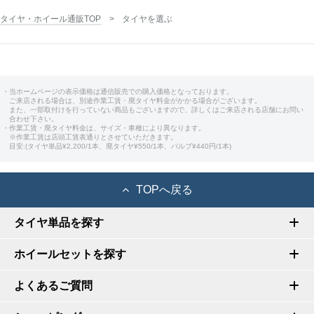
タイヤ・ホイール通販TOP
タイヤを選ぶ
・当ホームページの表示価格は通信販売での購入価格となっております。
ご来店される場合は、別途作業工賃・廃タイヤ料金がかかる場合がございます。
また、一部取付けを行っていない商品もございますので、詳しくはご来店される店舗にお問い
合わせ下さい。
・作業工賃・廃タイヤ料金は、サイズ・車種により異なります。
※作業工賃は店頭工賃表通りとさせていただきます。
目安:(タイヤ単品¥2,200/1本、廃タイヤ¥550/1本、バルブ¥440円/1本)
TOPへ戻る
タイヤ単品を探す
ホイールセットを探す
よくあるご質問