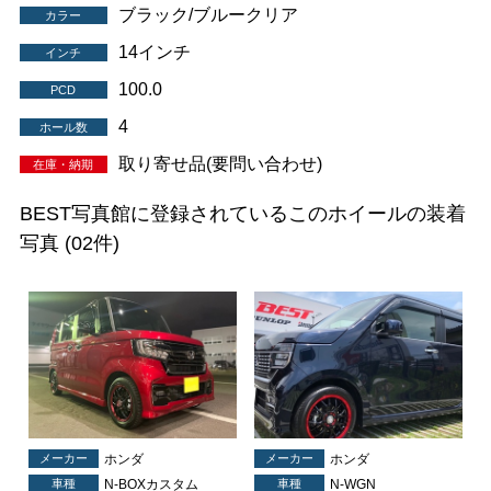
ブラック/ブルークリア
カラー
14インチ
インチ
100.0
PCD
4
ホール数
取り寄せ品(要問い合わせ)
在庫・納期
BEST写真館に登録されているこのホイールの装着
写真
(02件)
メーカー
ホンダ
メーカー
ホンダ
車種
N-BOXカスタム
車種
N-WGN