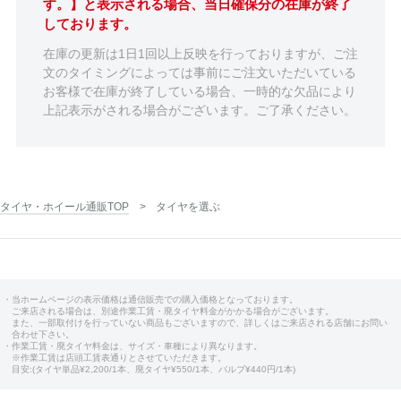
す。】と表示される場合、当日確保分の在庫が終了
しております。
在庫の更新は1日1回以上反映を行っておりますが、ご注
文のタイミングによっては事前にご注文いただいている
お客様で在庫が終了している場合、一時的な欠品により
上記表示がされる場合がございます。ご了承ください。
タイヤ・ホイール通販TOP
タイヤを選ぶ
・当ホームページの表示価格は通信販売での購入価格となっております。
ご来店される場合は、別途作業工賃・廃タイヤ料金がかかる場合がございます。
また、一部取付けを行っていない商品もございますので、詳しくはご来店される店舗にお問い
合わせ下さい。
・作業工賃・廃タイヤ料金は、サイズ・車種により異なります。
※作業工賃は店頭工賃表通りとさせていただきます。
目安:(タイヤ単品¥2,200/1本、廃タイヤ¥550/1本、バルブ¥440円/1本)