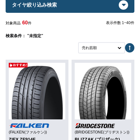
タイヤ絞り込み検索
60
表示件数 1~40件
対象商品
件
検索条件： "未指定"
売れ筋順
(FALKEN(ファルケン))
(BRIDGESTONE(ブリヂストン))
ZIEX ZE914F
BLIZZAK (ブリザック)