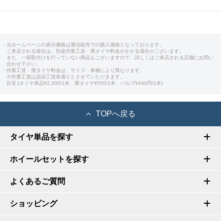
・当ホームページの表示価格は通信販売での購入価格となっております。
ご来店される場合は、別途作業工賃・廃タイヤ料金がかかる場合がございます。
また、一部取付けを行っていない商品もございますので、詳しくはご来店される店舗にお問い
合わせ下さい。
・作業工賃・廃タイヤ料金は、サイズ・車種により異なります。
※作業工賃は店頭工賃表通りとさせていただきます。
目安:(タイヤ単品¥2,200/1本、廃タイヤ¥550/1本、バルブ¥440円/1本)
TOPへ戻る
タイヤ単品を探す
ホイールセットを探す
よくあるご質問
ショッピング