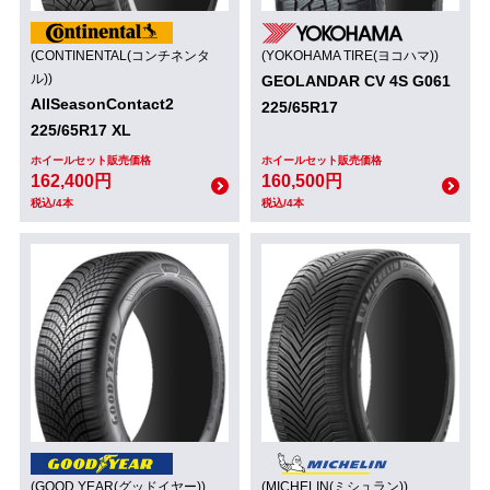
(CONTINENTAL(コンチネンタ
(YOKOHAMA TIRE(ヨコハマ))
ル))
GEOLANDAR CV 4S G061
AllSeasonContact2
225/65R17
225/65R17 XL
ホイールセット販売価格
ホイールセット販売価格
162,400円
160,500円
税込/4本
税込/4本
(GOOD YEAR(グッドイヤー))
(MICHELIN(ミシュラン))