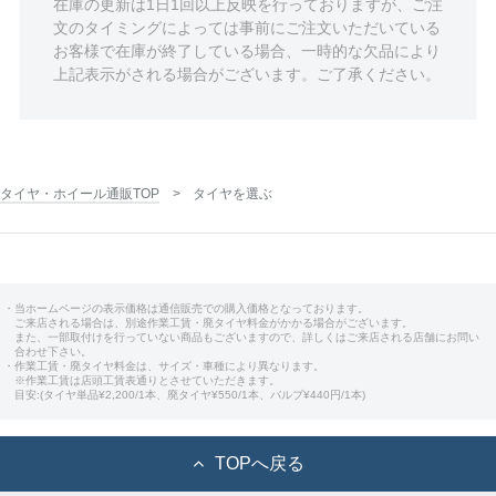
在庫の更新は1日1回以上反映を行っておりますが、ご注
文のタイミングによっては事前にご注文いただいている
お客様で在庫が終了している場合、一時的な欠品により
上記表示がされる場合がございます。ご了承ください。
タイヤ・ホイール通販TOP
タイヤを選ぶ
・当ホームページの表示価格は通信販売での購入価格となっております。
ご来店される場合は、別途作業工賃・廃タイヤ料金がかかる場合がございます。
また、一部取付けを行っていない商品もございますので、詳しくはご来店される店舗にお問い
合わせ下さい。
・作業工賃・廃タイヤ料金は、サイズ・車種により異なります。
※作業工賃は店頭工賃表通りとさせていただきます。
目安:(タイヤ単品¥2,200/1本、廃タイヤ¥550/1本、バルブ¥440円/1本)
TOPへ戻る