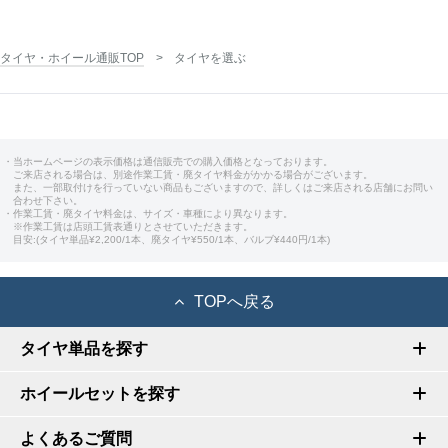
タイヤ・ホイール通販TOP
タイヤを選ぶ
・当ホームページの表示価格は通信販売での購入価格となっております。
ご来店される場合は、別途作業工賃・廃タイヤ料金がかかる場合がございます。
また、一部取付けを行っていない商品もございますので、詳しくはご来店される店舗にお問い
合わせ下さい。
・作業工賃・廃タイヤ料金は、サイズ・車種により異なります。
※作業工賃は店頭工賃表通りとさせていただきます。
目安:(タイヤ単品¥2,200/1本、廃タイヤ¥550/1本、バルブ¥440円/1本)
TOPへ戻る
タイヤ単品を探す
ホイールセットを探す
よくあるご質問