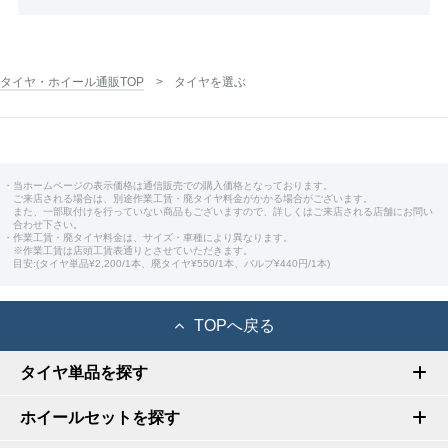
タイヤ・ホイール通販TOP
タイヤを選ぶ
・当ホームページの表示価格は通信販売での購入価格となっております。
ご来店される場合は、別途作業工賃・廃タイヤ料金がかかる場合がございます。
また、一部取付けを行っていない商品もございますので、詳しくはご来店される店舗にお問い
合わせ下さい。
・作業工賃・廃タイヤ料金は、サイズ・車種により異なります。
※作業工賃は店頭工賃表通りとさせていただきます。
目安:(タイヤ単品¥2,200/1本、廃タイヤ¥550/1本、バルブ¥440円/1本)
TOPへ戻る
タイヤ単品を探す
ホイールセットを探す