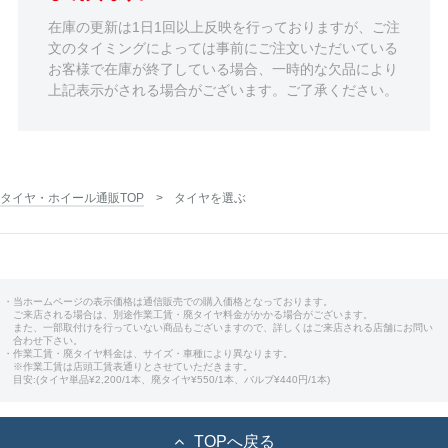
在庫の更新は1日1回以上反映を行っておりますが、ご注
文のタイミングによっては事前にご注文いただいている
お客様で在庫が終了している場合、一時的な欠品により
上記表示がされる場合がございます。ご了承ください。
タイヤ・ホイール通販TOP
タイヤを選ぶ
・当ホームページの表示価格は通信販売での購入価格となっております。
ご来店される場合は、別途作業工賃・廃タイヤ料金がかかる場合がございます。
また、一部取付けを行っていない商品もございますので、詳しくはご来店される店舗にお問い
合わせ下さい。
・作業工賃・廃タイヤ料金は、サイズ・車種により異なります。
※作業工賃は店頭工賃表通りとさせていただきます。
目安:(タイヤ単品¥2,200/1本、廃タイヤ¥550/1本、バルブ¥440円/1本)
TOPへ戻る