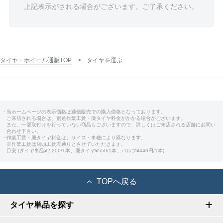
上記表示がされる場合がございます。ご了承ください。
タイヤ・ホイール通販TOP
タイヤを選ぶ
・当ホームページの表示価格は通信販売での購入価格となっております。
ご来店される場合は、別途作業工賃・廃タイヤ料金がかかる場合がございます。
また、一部取付けを行っていない商品もございますので、詳しくはご来店される店舗にお問い
合わせ下さい。
・作業工賃・廃タイヤ料金は、サイズ・車種により異なります。
※作業工賃は店頭工賃表通りとさせていただきます。
目安:(タイヤ単品¥2,200/1本、廃タイヤ¥550/1本、バルブ¥440円/1本)
TOPへ戻る
タイヤ単品を探す