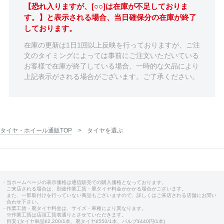
【恐れ入りますが、[○○]は在庫が不足しておりま
す。】と表示される場合、当日確保分の在庫が終了
しております。
在庫の更新は1日1回以上反映を行っておりますが、ご注
文のタイミングによっては事前にご注文いただいている
お客様で在庫が終了している場合、一時的な欠品により
上記表示がされる場合がございます。ご了承ください。
タイヤ・ホイール通販TOP
タイヤを選ぶ
・当ホームページの表示価格は通信販売での購入価格となっております。
ご来店される場合は、別途作業工賃・廃タイヤ料金がかかる場合がございます。
また、一部取付けを行っていない商品もございますので、詳しくはご来店される店舗にお問い
合わせ下さい。
・作業工賃・廃タイヤ料金は、サイズ・車種により異なります。
※作業工賃は店頭工賃表通りとさせていただきます。
目安:(タイヤ単品¥2,200/1本、廃タイヤ¥550/1本、バルブ¥440円/1本)