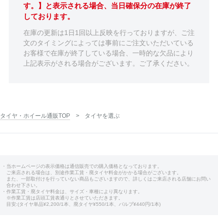
す。】と表示される場合、当日確保分の在庫が終了
しております。
在庫の更新は1日1回以上反映を行っておりますが、ご注
文のタイミングによっては事前にご注文いただいている
お客様で在庫が終了している場合、一時的な欠品により
上記表示がされる場合がございます。ご了承ください。
タイヤ・ホイール通販TOP
タイヤを選ぶ
・当ホームページの表示価格は通信販売での購入価格となっております。
ご来店される場合は、別途作業工賃・廃タイヤ料金がかかる場合がございます。
また、一部取付けを行っていない商品もございますので、詳しくはご来店される店舗にお問い
合わせ下さい。
・作業工賃・廃タイヤ料金は、サイズ・車種により異なります。
※作業工賃は店頭工賃表通りとさせていただきます。
目安:(タイヤ単品¥2,200/1本、廃タイヤ¥550/1本、バルブ¥440円/1本)