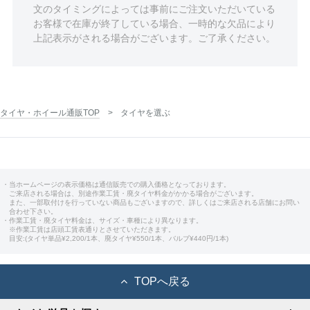
文のタイミングによっては事前にご注文いただいている
お客様で在庫が終了している場合、一時的な欠品により
上記表示がされる場合がございます。ご了承ください。
タイヤ・ホイール通販TOP
タイヤを選ぶ
・当ホームページの表示価格は通信販売での購入価格となっております。
ご来店される場合は、別途作業工賃・廃タイヤ料金がかかる場合がございます。
また、一部取付けを行っていない商品もございますので、詳しくはご来店される店舗にお問い
合わせ下さい。
・作業工賃・廃タイヤ料金は、サイズ・車種により異なります。
※作業工賃は店頭工賃表通りとさせていただきます。
目安:(タイヤ単品¥2,200/1本、廃タイヤ¥550/1本、バルブ¥440円/1本)
TOPへ戻る