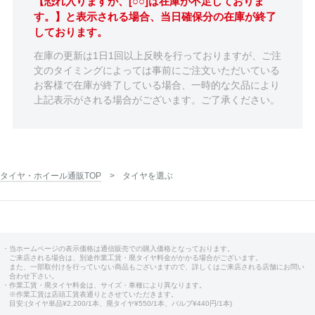
【恐れ入りますが、[○○]は在庫が不足しておりま
す。】と表示される場合、当日確保分の在庫が終了
しております。
在庫の更新は1日1回以上反映を行っておりますが、ご注
文のタイミングによっては事前にご注文いただいている
お客様で在庫が終了している場合、一時的な欠品により
上記表示がされる場合がございます。ご了承ください。
タイヤ・ホイール通販TOP
タイヤを選ぶ
・当ホームページの表示価格は通信販売での購入価格となっております。
ご来店される場合は、別途作業工賃・廃タイヤ料金がかかる場合がございます。
また、一部取付けを行っていない商品もございますので、詳しくはご来店される店舗にお問い
合わせ下さい。
・作業工賃・廃タイヤ料金は、サイズ・車種により異なります。
※作業工賃は店頭工賃表通りとさせていただきます。
目安:(タイヤ単品¥2,200/1本、廃タイヤ¥550/1本、バルブ¥440円/1本)