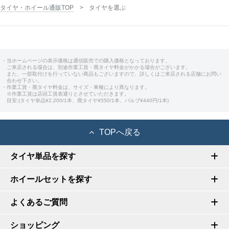
タイヤ・ホイール通販TOP
タイヤを選ぶ
・当ホームページの表示価格は通信販売での購入価格となっております。
ご来店される場合は、別途作業工賃・廃タイヤ料金がかかる場合がございます。
また、一部取付けを行っていない商品もございますので、詳しくはご来店される店舗にお問い
合わせ下さい。
・作業工賃・廃タイヤ料金は、サイズ・車種により異なります。
※作業工賃は店頭工賃表通りとさせていただきます。
目安:(タイヤ単品¥2,200/1本、廃タイヤ¥550/1本、バルブ¥440円/1本)
TOPへ戻る
タイヤ単品を探す
ホイールセットを探す
よくあるご質問
ショッピング