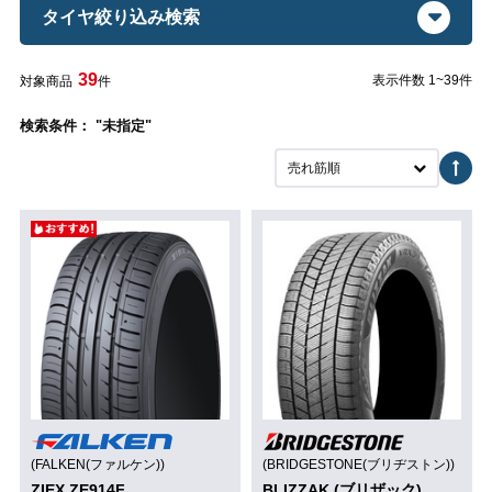
タイヤ絞り込み検索
39
表示件数 1~39件
対象商品
件
検索条件： "未指定"
売れ筋順
(FALKEN(ファルケン))
(BRIDGESTONE(ブリヂストン))
ZIEX ZE914F
BLIZZAK (ブリザック)