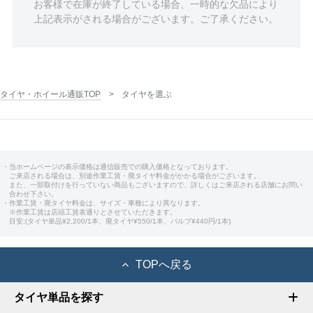
お客様で在庫が終了している場合、一時的な欠品により
上記表示がされる場合がございます。ご了承ください。
タイヤ・ホイール通販TOP
タイヤを選ぶ
・当ホームページの表示価格は通信販売での購入価格となっております。
ご来店される場合は、別途作業工賃・廃タイヤ料金がかかる場合がございます。
また、一部取付けを行っていない商品もございますので、詳しくはご来店される店舗にお問い
合わせ下さい。
・作業工賃・廃タイヤ料金は、サイズ・車種により異なります。
※作業工賃は店頭工賃表通りとさせていただきます。
目安:(タイヤ単品¥2,200/1本、廃タイヤ¥550/1本、バルブ¥440円/1本)
TOPへ戻る
タイヤ単品を探す