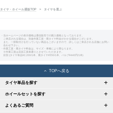
タイヤ・ホイール通販TOP
タイヤを選ぶ
・当ホームページの表示価格は通信販売での購入価格となっております。
ご来店される場合は、別途作業工賃・廃タイヤ料金がかかる場合がございます。
また、一部取付けを行っていない商品もございますので、詳しくはご来店される店舗にお問い
合わせ下さい。
・作業工賃・廃タイヤ料金は、サイズ・車種により異なります。
※作業工賃は店頭工賃表通りとさせていただきます。
目安:(タイヤ単品¥2,200/1本、廃タイヤ¥550/1本、バルブ¥440円/1本)
TOPへ戻る
タイヤ単品を探す
ホイールセットを探す
よくあるご質問