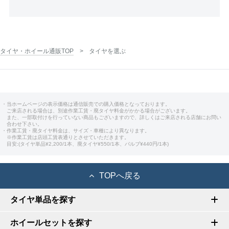
タイヤ・ホイール通販TOP
タイヤを選ぶ
・当ホームページの表示価格は通信販売での購入価格となっております。
ご来店される場合は、別途作業工賃・廃タイヤ料金がかかる場合がございます。
また、一部取付けを行っていない商品もございますので、詳しくはご来店される店舗にお問い
合わせ下さい。
・作業工賃・廃タイヤ料金は、サイズ・車種により異なります。
※作業工賃は店頭工賃表通りとさせていただきます。
目安:(タイヤ単品¥2,200/1本、廃タイヤ¥550/1本、バルブ¥440円/1本)
TOPへ戻る
タイヤ単品を探す
ホイールセットを探す