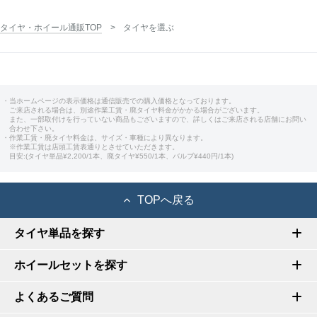
タイヤ・ホイール通販TOP
タイヤを選ぶ
・当ホームページの表示価格は通信販売での購入価格となっております。
ご来店される場合は、別途作業工賃・廃タイヤ料金がかかる場合がございます。
また、一部取付けを行っていない商品もございますので、詳しくはご来店される店舗にお問い
合わせ下さい。
・作業工賃・廃タイヤ料金は、サイズ・車種により異なります。
※作業工賃は店頭工賃表通りとさせていただきます。
目安:(タイヤ単品¥2,200/1本、廃タイヤ¥550/1本、バルブ¥440円/1本)
TOPへ戻る
タイヤ単品を探す
ホイールセットを探す
よくあるご質問