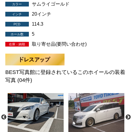
サムライゴールド
カラー
20インチ
インチ
114.3
PCD
5
ホール数
取り寄せ品(要問い合わせ)
在庫・納期
BEST写真館に登録されているこのホイールの装着
写真
(04件)