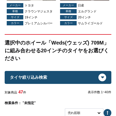
メーカー
トヨタ
メーカー
日産
車種
クラウンマジェスタ
車種
エルグランド
サイズ
19インチ
サイズ
20インチ
ク
カラー
プレミアムシルバー
カラー
サムライゴールド
選択中のホイール「Weds(ウェッズ) 709M」
に組み合わせる20インチのタイヤをお選びく
ださい
タイヤ絞り込み検索
47
表示件数 1~40件
対象商品
件
検索条件： "未指定"
売れ筋順