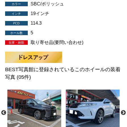
SBC/ポリッシュ
カラー
19インチ
インチ
114.3
PCD
5
ホール数
取り寄せ品(要問い合わせ)
在庫・納期
BEST写真館に登録されているこのホイールの装着
写真
(05件)