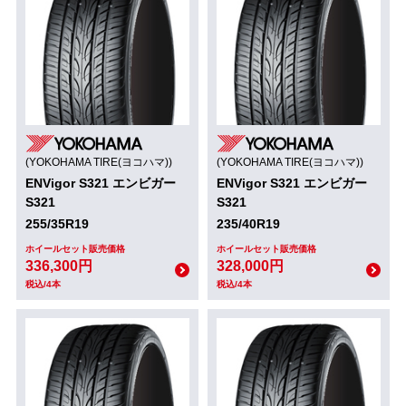
(YOKOHAMA TIRE(ヨコハマ))
(YOKOHAMA TIRE(ヨコハマ))
ENVigor S321 エンビガー
ENVigor S321 エンビガー
S321
S321
255/35R19
235/40R19
ホイールセット販売価格
ホイールセット販売価格
336,300円
328,000円
税込/4本
税込/4本