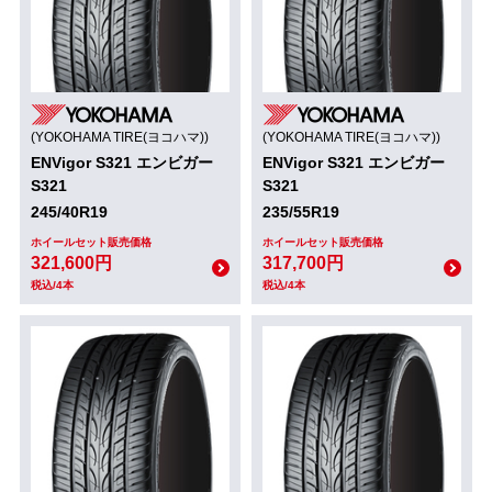
(YOKOHAMA TIRE(ヨコハマ))
(YOKOHAMA TIRE(ヨコハマ))
ENVigor S321 エンビガー
ENVigor S321 エンビガー
S321
S321
245/40R19
235/55R19
ホイールセット販売価格
ホイールセット販売価格
321,600円
317,700円
税込/4本
税込/4本