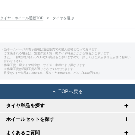
タイヤ・ホイール通販TOP
タイヤを選ぶ
・当ホームページの表示価格は通信販売での購入価格となっております。
ご来店される場合は、別途作業工賃・廃タイヤ料金がかかる場合がございます。
また、一部取付けを行っていない商品もございますので、詳しくはご来店される店舗にお問い
合わせ下さい。
・作業工賃・廃タイヤ料金は、サイズ・車種により異なります。
※作業工賃は店頭工賃表通りとさせていただきます。
目安:(タイヤ単品¥2,200/1本、廃タイヤ¥550/1本、バルブ¥440円/1本)
TOPへ戻る
タイヤ単品を探す
ホイールセットを探す
よくあるご質問