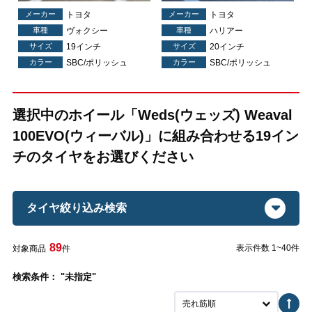
メーカー
トヨタ
メーカー
トヨタ
車種
ヴォクシー
車種
ハリアー
サイズ
19インチ
サイズ
20インチ
カラー
SBC/ポリッシュ
カラー
SBC/ポリッシュ
選択中のホイール「Weds(ウェッズ) Weaval
100EVO(ウィーバル)」に組み合わせる19イン
チのタイヤをお選びください
タイヤ絞り込み検索
89
表示件数 1~40件
対象商品
件
検索条件： "未指定"
売れ筋順