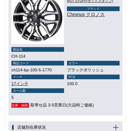
HOT STUFF(ホットスタッフ)
ブランド
Chronus クロノス
商品名
CH-114
商品コード
カラー
ch114-bp-100-5-1770
ブラックポリッシュ
インチ
PCD
17インチ
100.0
ホール数
5
取寄せ品 3-5営業日(欠品時ご連絡)
在庫・納期
店舗別在庫状況