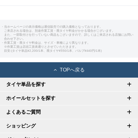
・当ホームページの表示価格は通信販売での購入価格となっております。
ご来店される場合は、別途作業工賃・廃タイヤ料金がかかる場合がございます。
また、一部取付けを行っていない商品もございますので、詳しくはご来店される店舗にお問い
合わせ下さい。
・作業工賃・廃タイヤ料金は、サイズ・車種により異なります。
※作業工賃は店頭工賃表通りとさせていただきます。
目安:(タイヤ単品¥2,200/1本、廃タイヤ¥550/1本、バルブ¥440円/1本)
TOPへ戻る
タイヤ単品を探す
ホイールセットを探す
よくあるご質問
ショッピング