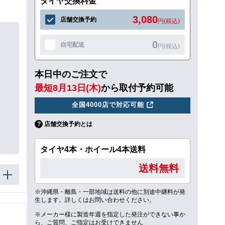
タイヤ交換料金
3,080
店舗交換予約
円(税込)
0
自宅配送
円(税込)
本日中のご注文で
最短8月13日(木)
から取付予約可能
全国4000店で対応可能
店舗交換予約とは
タイヤ4本・ホイール4本送料
送料無料
※沖縄県・離島・一部地域は送料の他に別途中継料が発
生します。詳しくはお問い合わせください。
※メーカー様に製造年週を指定した発注ができない事か
ら、ご質問、ご指定はお受けできません