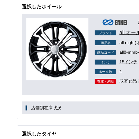
選択したホイール
all オー
ブランド
all eig
商品名
all8-mmb
商品コード
15インチ
インチ
4
ホール数
取寄せ品 
在庫・納期
店舗別在庫状況
選択したタイヤ