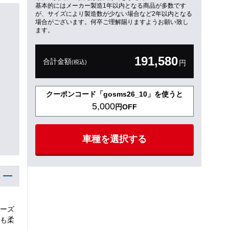
基本的にはメーカー製造1年以内となる商品が多数です
が、サイズにより製造数が少ない場合など2年以内となる
場合がございます。何卒ご理解賜りますようお願い致し
ます。
191,580
合計金額
(税込)
円
クーポンコード「gosms26_10」を使うと
5,000
円OFF
車種を選択する
ーズ
も柔