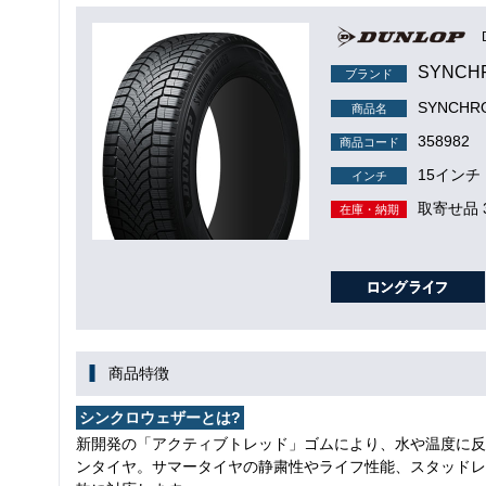
SYNCH
ブランド
SYNCH
商品名
358982
商品コード
15インチ
インチ
取寄せ品 
在庫・納期
商品特徴
シンクロウェザーとは?
新開発の「アクティブトレッド」ゴムにより、水や温度に反
ンタイヤ。サマータイヤの静粛性やライフ性能、スタッドレ