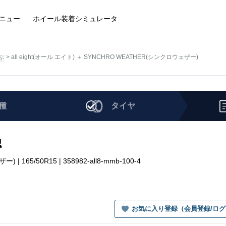
ニュー
ホイール装着
シミュレータ
ぶ
all eight(オール エイト) ＋ SYNCHRO WEATHER(シンクロウェザー)
種
タイヤ
認
 165/50R15 | 358982-all8-mmb-100-4
お気に入り登録（会員登録/ロ