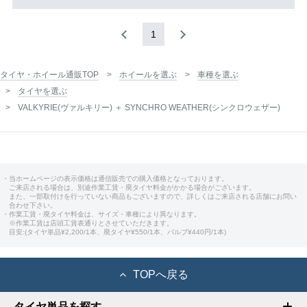
1
タイヤ・ホイール通販TOP
ホイールを選ぶ
車種を選ぶ
タイヤを選ぶ
VALKYRIE(ヴァルキリー) ＋ SYNCHRO WEATHER(シンクロウェザー)
・当ホームページの表示価格は通信販売での購入価格となっております。
ご来店される場合は、別途作業工賃・廃タイヤ料金がかかる場合がございます。
また、一部取付けを行っていない商品もございますので、詳しくはご来店される店舗にお問い
合わせ下さい。
・作業工賃・廃タイヤ料金は、サイズ・車種により異なります。
※作業工賃は店頭工賃表通りとさせていただきます。
目安:(タイヤ単品¥2,200/1本、廃タイヤ¥550/1本、バルブ¥440円/1本)
TOPへ戻る
タイヤ単品を探す