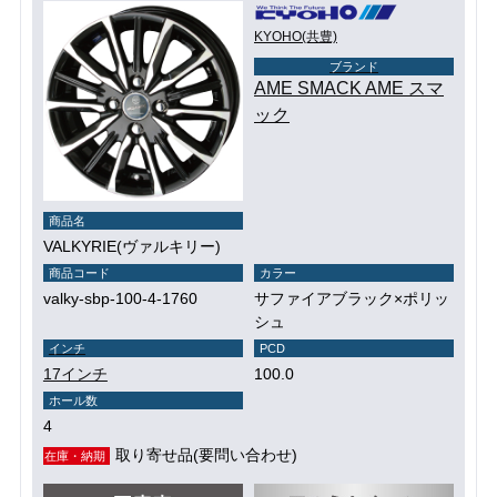
KYOHO(共豊)
ブランド
AME SMACK AME スマ
ック
商品名
VALKYRIE(ヴァルキリー)
商品コード
カラー
valky-sbp-100-4-1760
サファイアブラック×ポリッ
シュ
インチ
PCD
17インチ
100.0
ホール数
4
取り寄せ品(要問い合わせ)
在庫・納期