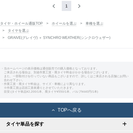
1
タイヤ・ホイール通販TOP
ホイールを選ぶ
車種を選ぶ
タイヤを選ぶ
GRAIVE(グレイヴ) ＋ SYNCHRO WEATHER(シンクロウェザー)
・当ホームページの表示価格は通信販売での購入価格となっております。
ご来店される場合は、別途作業工賃・廃タイヤ料金がかかる場合がございます。
また、一部取付けを行っていない商品もございますので、詳しくはご来店される店舗にお問い
合わせ下さい。
・作業工賃・廃タイヤ料金は、サイズ・車種により異なります。
※作業工賃は店頭工賃表通りとさせていただきます。
目安:(タイヤ単品¥2,200/1本、廃タイヤ¥550/1本、バルブ¥440円/1本)
TOPへ戻る
タイヤ単品を探す