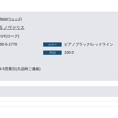
Weds(ウェッズ)
IS ノヴァリス
 UY(ローグ)
100-5-1770
ピアノブラック/レッドライン
カラー
100.0
PCD
3-5営業日(欠品時ご連絡)