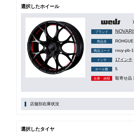
選択したホイール
NOVAR
ブランド
ROHGUE
商品名
rouy-pb-
商品コード
17インチ
インチ
5
ホール数
取寄せ品 
在庫・納期
店舗別在庫状況
選択したタイヤ