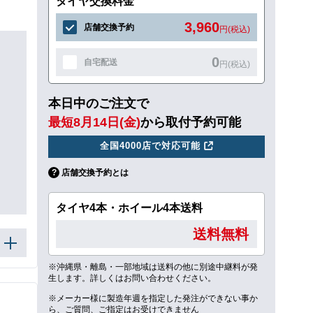
タイヤ交換料金
3,960
店舗交換予約
円(税込)
0
自宅配送
円(税込)
本日中のご注文で
最短8月14日(金)
から取付予約可能
全国4000店で対応可能
店舗交換予約とは
タイヤ4本・ホイール4本送料
送料無料
※沖縄県・離島・一部地域は送料の他に別途中継料が発
生します。詳しくはお問い合わせください。
※メーカー様に製造年週を指定した発注ができない事か
ら、ご質問、ご指定はお受けできません