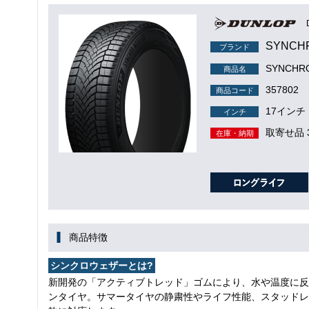
SYNCH
ブランド
SYNCH
商品名
357802
商品コード
17インチ
インチ
取寄せ品 
在庫・納期
商品特徴
シンクロウェザーとは?
新開発の「アクティブトレッド」ゴムにより、水や温度に反
ンタイヤ。サマータイヤの静粛性やライフ性能、スタッドレ