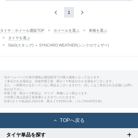
1
タイヤ・ホイール通販TOP
ホイールを選ぶ
車種を選ぶ
タイヤを選ぶ
StaG(スタッグ) ＋ SYNCHRO WEATHER(シンクロウェザー)
・当ホームページの表示価格は通信販売での購入価格となっております。
ご来店される場合は、別途作業工賃・廃タイヤ料金がかかる場合がございます。
また、一部取付けを行っていない商品もございますので、詳しくはご来店される店舗にお問い
合わせ下さい。
・作業工賃・廃タイヤ料金は、サイズ・車種により異なります。
※作業工賃は店頭工賃表通りとさせていただきます。
目安:(タイヤ単品¥2,200/1本、廃タイヤ¥550/1本、バルブ¥440円/1本)
TOPへ戻る
タイヤ単品を探す