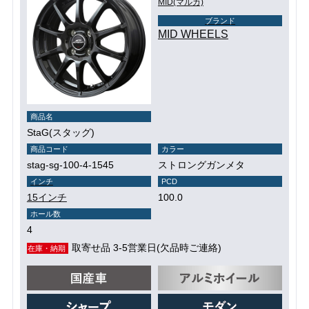
MID(マルカ)
ブランド
MID WHEELS
商品名
StaG(スタッグ)
商品コード
カラー
stag-sg-100-4-1545
ストロングガンメタ
インチ
PCD
15インチ
100.0
ホール数
4
取寄せ品 3-5営業日(欠品時ご連絡)
在庫・納期