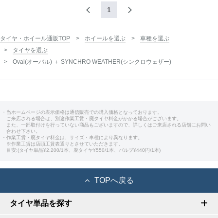
1
タイヤ・ホイール通販TOP
ホイールを選ぶ
車種を選ぶ
タイヤを選ぶ
Oval(オーバル) ＋ SYNCHRO WEATHER(シンクロウェザー)
・当ホームページの表示価格は通信販売での購入価格となっております。
ご来店される場合は、別途作業工賃・廃タイヤ料金がかかる場合がございます。
また、一部取付けを行っていない商品もございますので、詳しくはご来店される店舗にお問い
合わせ下さい。
・作業工賃・廃タイヤ料金は、サイズ・車種により異なります。
※作業工賃は店頭工賃表通りとさせていただきます。
目安:(タイヤ単品¥2,200/1本、廃タイヤ¥550/1本、バルブ¥440円/1本)
TOPへ戻る
タイヤ単品を探す