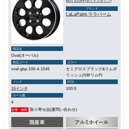
HOT STUFF(ホットスタッフ)
ブランド
LaLaPalm ララパーム
商品名
Oval(オーバル)
商品コード
カラー
oval-gbp-100-4-1545
セミグロスブラック&リムポ
リッシュ(GB/リムP)
インチ
PCD
15インチ
100.0
ホール数
4
取り寄せ品(要問い合わせ)
在庫・納期