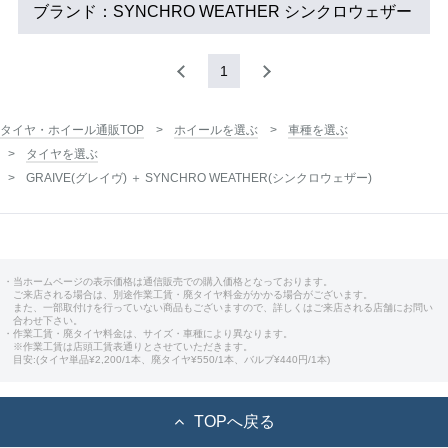
ブランド：SYNCHRO WEATHER シンクロウェザー
1
タイヤ・ホイール通販TOP
ホイールを選ぶ
車種を選ぶ
タイヤを選ぶ
GRAIVE(グレイヴ) ＋ SYNCHRO WEATHER(シンクロウェザー)
・当ホームページの表示価格は通信販売での購入価格となっております。
ご来店される場合は、別途作業工賃・廃タイヤ料金がかかる場合がございます。
また、一部取付けを行っていない商品もございますので、詳しくはご来店される店舗にお問い
合わせ下さい。
・作業工賃・廃タイヤ料金は、サイズ・車種により異なります。
※作業工賃は店頭工賃表通りとさせていただきます。
目安:(タイヤ単品¥2,200/1本、廃タイヤ¥550/1本、バルブ¥440円/1本)
TOPへ戻る