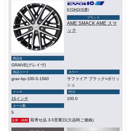
KYOHO(共豊)
ブランド
AME SMACK AME スマ
ック
商品名
GRAIVE(グレイヴ)
商品コード
カラー
grav-bp-100-5-1560
サファイア ブラック×ポリッ
シュ
インチ
PCD
15インチ
100.0
ホール数
5
取寄せ品 3-5営業日(欠品時ご連絡)
在庫・納期