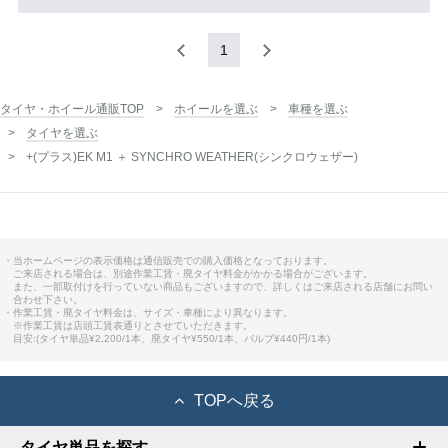
1
タイヤ・ホイール通販TOP
ホイールを選ぶ
車種を選ぶ
タイヤを選ぶ
+(プラス)EK M1 ＋ SYNCHRO WEATHER(シンクロウェザー)
・当ホームページの表示価格は通信販売での購入価格となっております。
ご来店される場合は、別途作業工賃・廃タイヤ料金がかかる場合がございます。
また、一部取付けを行っていない商品もございますので、詳しくはご来店される店舗にお問い
合わせ下さい。
・作業工賃・廃タイヤ料金は、サイズ・車種により異なります。
※作業工賃は店頭工賃表通りとさせていただきます。
目安:(タイヤ単品¥2,200/1本、廃タイヤ¥550/1本、バルブ¥440円/1本)
TOPへ戻る
タイヤ単品を探す