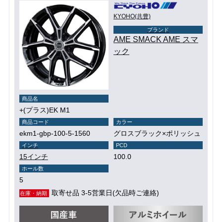
KYOHO(共豊)
ブランド
AME SMACK AME スマ
ック
商品名
+(プラス)EK M1
商品コード
カラー
ekm1-gbp-100-5-1560
グロスブラック×ポリッシュ
インチ
PCD
15インチ
100.0
ホール数
5
取寄せ品 3-5営業日(欠品時ご連絡)
在庫・納期