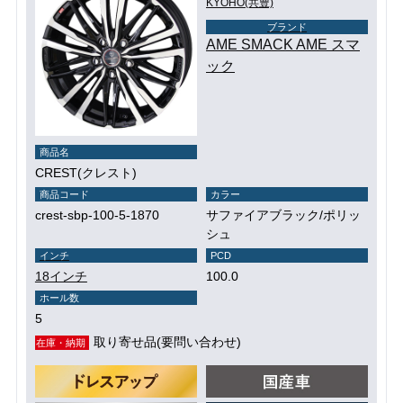
KYOHO(共豊)
ブランド
AME SMACK AME スマ
ック
商品名
CREST(クレスト)
商品コード
カラー
crest-sbp-100-5-1870
サファイアブラック/ポリッ
シュ
インチ
PCD
18インチ
100.0
ホール数
5
取り寄せ品(要問い合わせ)
在庫・納期