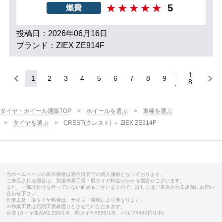
5
燃費
投稿日：2026年06月16日
ブランド：ZIEX ZE914F
1
1
2
3
4
5
6
7
8
9
8
タイヤ・ホイール通販TOP
ホイールを選ぶ
車種を選ぶ
タイヤを選ぶ
CREST(クレスト) ＋ ZIEX ZE914F
・当ホームページの表示価格は通信販売での購入価格となっております。
ご来店される場合は、別途作業工賃・廃タイヤ料金がかかる場合がございます。
また、一部取付けを行っていない商品もございますので、詳しくはご来店される店舗にお問い
合わせ下さい。
・作業工賃・廃タイヤ料金は、サイズ・車種により異なります。
※作業工賃は店頭工賃表通りとさせていただきます。
目安:(タイヤ単品¥2,200/1本、廃タイヤ¥550/1本、バルブ¥440円/1本)