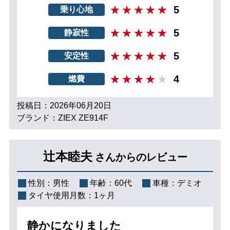
5
乗り心地
5
静寂性
5
安定性
4
燃費
投稿日：2026年06月20日
ブランド：ZIEX ZE914F
辻本睦夫
さんからのレビュー
性別：
男性
年齢：
60代
車種：
デミオ
タイヤ使用月数：
1ヶ月
静かになりました