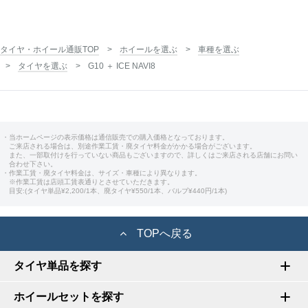
タイヤ・ホイール通販TOP
ホイールを選ぶ
車種を選ぶ
タイヤを選ぶ
G10 ＋ ICE NAVI8
・当ホームページの表示価格は通信販売での購入価格となっております。
ご来店される場合は、別途作業工賃・廃タイヤ料金がかかる場合がございます。
また、一部取付けを行っていない商品もございますので、詳しくはご来店される店舗にお問い
合わせ下さい。
・作業工賃・廃タイヤ料金は、サイズ・車種により異なります。
※作業工賃は店頭工賃表通りとさせていただきます。
目安:(タイヤ単品¥2,200/1本、廃タイヤ¥550/1本、バルブ¥440円/1本)
TOPへ戻る
タイヤ単品を探す
ホイールセットを探す