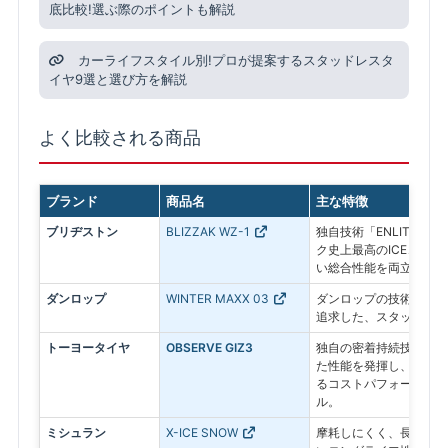
底比較!選ぶ際のポイントも解説
カーライフスタイル別!プロが提案するスタッドレスタ
イヤ9選と選び方を解説
よく比較される商品
ブランド
商品名
主な特徴
ブリヂストン
BLIZZAK WZ-1
独自技術「ENLITEN
ク史上最高のICEコン
い総合性能を両立した最
ダンロップ
WINTER MAXX 03
ダンロップの技術で氷上
追求した、スタッドレス
トーヨータイヤ
OBSERVE GIZ3
独自の密着持続技術によ
た性能を発揮し、その効
るコストパフォーマンス
ル。
ミシュラン
X-ICE SNOW
摩耗しにくく、長期間性