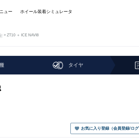
ニュー
ホイール装着
シミュレータ
ぶ
ZT10 ＋ ICE NAVI8
種
タイヤ
認
お気に入り登録（会員登録/ロ