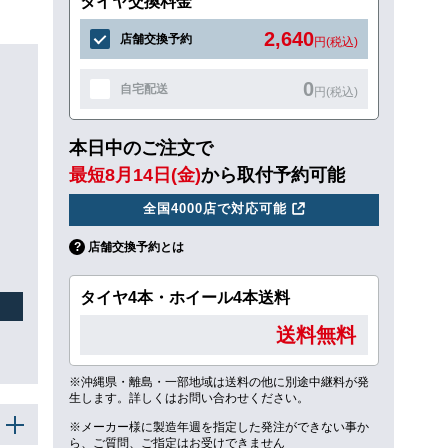
タイヤ交換料金
2,640
店舗交換予約
円(税込)
0
自宅配送
円(税込)
本日中のご注文で
最短8月14日(金)
から取付予約可能
全国4000店で対応可能
店舗交換予約とは
タイヤ4本・ホイール4本送料
送料無料
※沖縄県・離島・一部地域は送料の他に別途中継料が発
生します。詳しくはお問い合わせください。
※メーカー様に製造年週を指定した発注ができない事か
ら、ご質問、ご指定はお受けできません