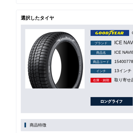
選択したタイヤ
ICE NAV
ブランド
ICE NAVI
商品名
1540077
商品コード
13インチ
インチ
取り寄せ
在庫・納期
商品特徴