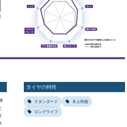
タイヤの特性
称
スタンダード
氷上性能
と
ロングライフ
イ
ス