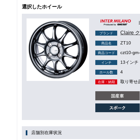
選択したホイール
Claire
ブランド
ZT10
商品名
czt10-gm
商品コード
13インチ
インチ
4
ホール数
取り寄せ
在庫・納期
店舗別在庫状況