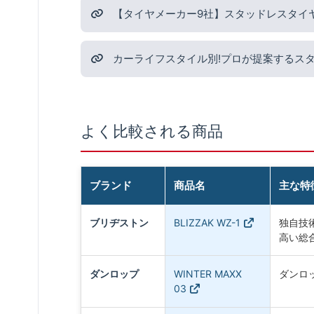
【タイヤメーカー9社】スタッドレスタイ
カーライフスタイル別!プロが提案するス
よく比較される商品
ブランド
商品名
主な特
ブリヂストン
BLIZZAK WZ-1
独自技術
高い総
ダンロップ
WINTER MAXX
ダンロ
03