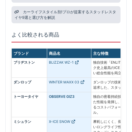
カーライフスタイル別!プロが提案するスタッドレスタ
イヤ9選と選び方を解説
よく比較される商品
ブランド
商品名
主な特徴
ブリヂストン
BLIZZAK WZ-1
独自技術「ENLITEN
ク史上最高のICEコン
い総合性能を両立した最
ダンロップ
WINTER MAXX 03
ダンロップの技術で氷上
追求した、スタッドレス
トーヨータイヤ
OBSERVE GIZ3
独自の密着持続技術によ
た性能を発揮し、その効
るコストパフォーマンス
ル。
ミシュラン
X-ICE SNOW
摩耗しにくく、長期間性
いロングライフ性能が特