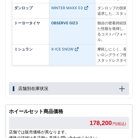
ダンロップ
WINTER MAXX 03
ダンロップの技術で氷上
追求した、スタッドレス
トーヨータイヤ
OBSERVE GIZ3
独自の密着持続技術によ
た性能を発揮し、その効
るコストパフォーマンス
ル。
ミシュラン
X-ICE SNOW
摩耗しにくく、長期間性
いロングライフ性能が特
スタッドレスタイヤ
店舗別在庫状況
ホイールセット商品価格
178,200
円(税込)
店舗では販売価格が異なります。
価格の詳細は各店舗へ直接お問い合わせください。