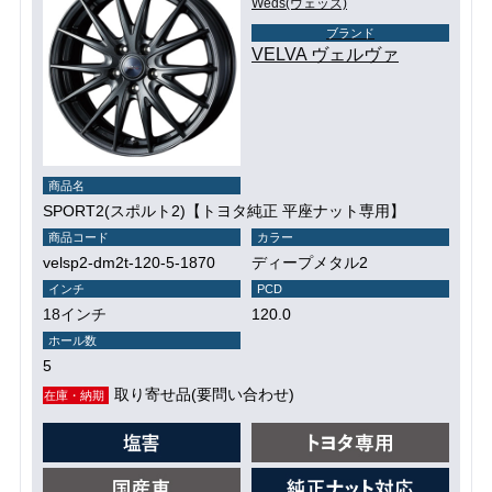
Weds(ウェッズ)
ブランド
VELVA ヴェルヴァ
商品名
SPORT2(スポルト2)【トヨタ純正 平座ナット専用】
商品コード
カラー
velsp2-dm2t-120-5-1870
ディープメタル2
インチ
PCD
18インチ
120.0
ホール数
5
取り寄せ品(要問い合わせ)
在庫・納期