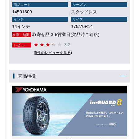
商品コード
シーズン
14501309
スタッドレス
インチ
サイズ
14インチ
175/70R14
取寄せ品 3-5営業日(欠品時ご連絡)
在庫・納期
3.2
レビュー
(5件のレビューを見る)
商品特徴