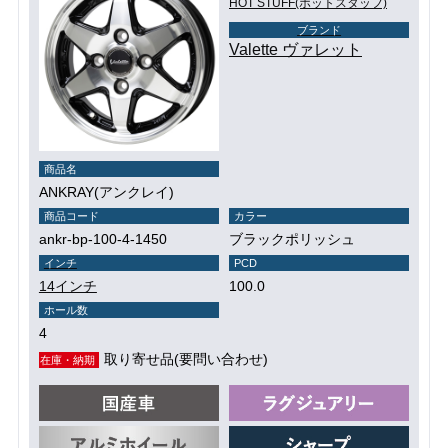
HOT STUFF(ホットスタッフ)
ブランド
Valette ヴァレット
商品名
ANKRAY(アンクレイ)
商品コード
カラー
ankr-bp-100-4-1450
ブラックポリッシュ
インチ
PCD
14インチ
100.0
ホール数
4
取り寄せ品(要問い合わせ)
在庫・納期