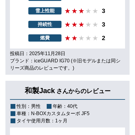
3
雪上性能
3
持続性
2
燃費
投稿日：2025年11月28日
ブランド：iceGUARD IG70 (※旧モデルまたは同シ
リーズ商品のレビューです。)
和製Jack
さんからのレビュー
性別：
男性
年齢：
40代
車種：
N-BOXカスタムターボ JF5
タイヤ使用月数：
1ヶ月