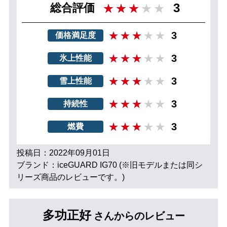
3
総合評価
3
価格満足度
3
氷上性能
3
雪上性能
3
持続性
3
燃費
投稿日：2022年09月01日
ブランド：iceGUARD IG70 (※旧モデルまたは同シ
リーズ商品のレビューです。)
多功正好
さんからのレビュー