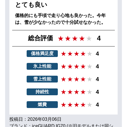
とても良い
価格的にも手頃で走り心地も良かった。今年
は、雪が少なかったので十分試せなかった。
4
総合評価
4
価格満足度
4
氷上性能
4
雪上性能
4
持続性
4
燃費
投稿日：2026年03月06日
ブランド：iceGUARD IG70 (※旧モデルまたは同シ