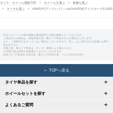
タイヤ・ホイール通販TOP
ホイールを選ぶ
車種を選ぶ
タイヤを選ぶ
ANKRAY(アンクレイ) ＋ iceGUARD8(アイスガード8) IG80
・当ホームページの表示価格は通信販売での購入価格となっております。
ご来店される場合は、別途作業工賃・廃タイヤ料金がかかる場合がございます。
また、一部取付けを行っていない商品もございますので、詳しくはご来店される店舗にお問い
合わせ下さい。
・作業工賃・廃タイヤ料金は、サイズ・車種により異なります。
※作業工賃は店頭工賃表通りとさせていただきます。
目安:(タイヤ単品¥2,200/1本、廃タイヤ¥550/1本、バルブ¥440円/1本)
TOPへ戻る
タイヤ単品を探す
ホイールセットを探す
よくあるご質問