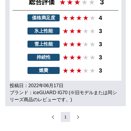
3
総合評価
4
価格満足度
3
氷上性能
3
雪上性能
3
持続性
3
燃費
投稿日：2022年06月17日
ブランド：iceGUARD IG70 (※旧モデルまたは同シ
リーズ商品のレビューです。)
1